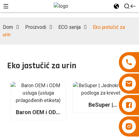
Dom
Proizvodi
ECO serija
Eko jastučić za
urin
Eko jastučić za urin
Pelene Besuper
BeSuper |
Jednokratna
Baron OEM i ODM
podloga za krevet
usluga (usluga
Pelene Besuper
prilagođenih
etiketa)