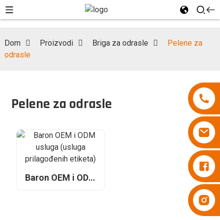
Dom
Proizvodi
Briga za odrasle
Pelene za
odrasle
Pelene za odrasle
Pelene Besuper
Baron OEM i ODM
usluga (usluga
Pelene Besuper
prilagođenih
etiketa)